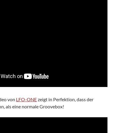
ideo von
LFO-ONE
zeigt in Perfektion, dass der
n, als eine normale Groovebox!