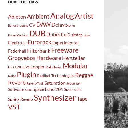
DUBECHO TAGS
Analog
Artist
Ambient
Ableton
DAW
Delay
CV
Bandsättigung
Drones
DUB
Dubecho
Dubstep
Drum Machine
Echo
Eurorack
Electro
Experimental
EP
Freeware
Filterbank
Federhall
Groovebox
Hardware
Hersteller
Modular
Looper
Live
LFO-ONE
Make Noise
Plugin
Reggae
Radikal Technologies
Noise
Reverb
Saturation
Reverb Tank
Sequenzer
Space Echo 201
Software
Spectralis
Song
Synthesizer
Tape
Spring Reverb
VST