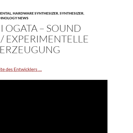
MENTAL
,
HARDWARE SYNTHESIZER
,
SYNTHESIZER
,
HNOLOGY NEWS
I OGATA – SOUND
 / EXPERIMENTELLE
GERZEUGUNG
te des Entwicklers …