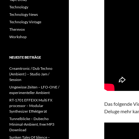
Technology
Technology News
Technology Vintage
Therevox
Workshop
NEUESTE BEITRÄGE
Creamtronic / Dub Techno
(Ambient ) – Studio Jam /
Session
Ungewisse Zeiten – LFO-ONE /
experimenteller Ambient
RT-1701 EFFEXX Multi FX
Das folgende V
processor – Modular
Deluge mehr kan
Synthesizer Effektgerät
Tunnelblicke – Dubecho
Minimal-Ambient, free MP3
Download
Sunken Tales Of Silence –