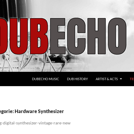
ZUM INHALT SPRINGEN
DUBECHO MUSIC
DUB HISTORY
ARTIST & ACTS
T
egorie: Hardware Synthesizer
g-digital-synthesizer-vintage-rare-new