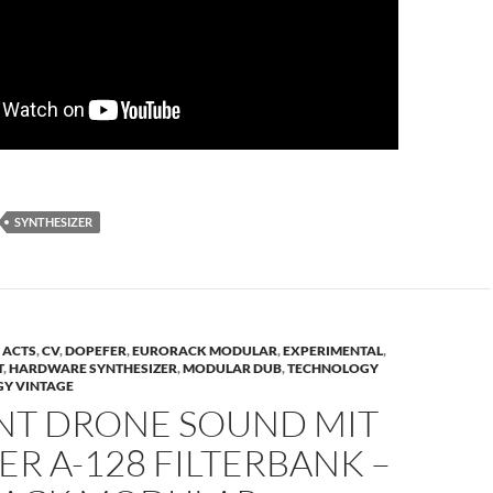
SYNTHESIZER
 ACTS
,
CV
,
DOPEFER
,
EURORACK MODULAR
,
EXPERIMENTAL
,
T
,
HARDWARE SYNTHESIZER
,
MODULAR DUB
,
TECHNOLOGY
Y VINTAGE
NT DRONE SOUND MIT
R A-128 FILTERBANK –