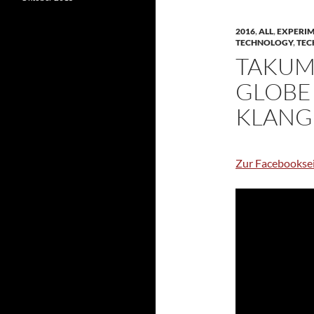
2016
,
ALL
,
EXPERI
TECHNOLOGY
,
TEC
TAKUM
GLOBE
KLAN
Zur Facebooksei