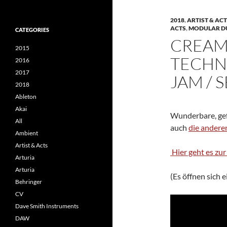
2018
,
ARTIST & AC
ACTS
,
MODULAR D
CATEGORIES
CREAM
2015
TECHNO
2016
2017
JAM / 
2018
Ableton
Akai
Wunderbare, gef
All
auch
die andere
Ambient
Artist & Acts
Hier geht es zu
Arturia
Arturia
(Es öffnen sich 
Behringer
CV
Dave Smith Instruments
DAW