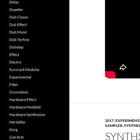
Delay
Dopefer
Dub Classic
Dub Effect
Dub Music
Dub Techno
Dubstep
Effect
Electro
Eurorack Modular
Experimental
Filter
Groovebox
Hardware Effect
Hardware Modded
Hardware Synthesizer
2017
,
EXPERIMENT
Hersteller
SAMPLER
,
SYNTHES
Korg
SYNTH
Live Acts