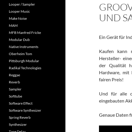
GROOV
Looper / Sampler
Looper Music
UND S
Make Noise
MAM
MFB Manfred Fricke
Ein Gerät für In
Modular Dub
Native Instruments
Kaufen kann m
Oberheim Tom
Hersteller- ei
Pittsburgh Modular
der Qualität 
Radikal Technologies
Hardware, mit
Reggae
fairen Preis!
Reverb
Sampler
Und für alle 
Softtube
eingebauten Ak
Software Effect
Software Synthesizer
Genaue Daten fi
Spring Reverb
Synthesizer
Tape Delay