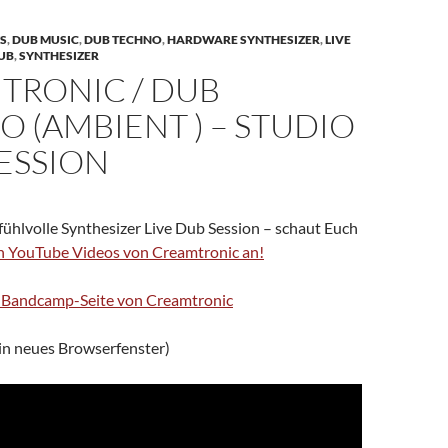
TS
,
DUB MUSIC
,
DUB TECHNO
,
HARDWARE SYNTHESIZER
,
LIVE
UB
,
SYNTHESIZER
TRONIC / DUB
 (AMBIENT ) – STUDIO
SESSION
ühlvolle Synthesizer Live Dub Session – schaut Euch
n YouTube Videos von Creamtronic an!
r Bandcamp-Seite von Creamtronic
ein neues Browserfenster)