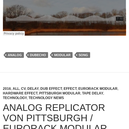
ANALOG
DUBECHO
MODULAR
SONG
2016
,
ALL
,
CV
,
DELAY
,
DUB EFFECT
,
EFFECT
,
EURORACK MODULAR
,
HARDWARE EFFECT
,
PITTSBURGH MODULAR
,
TAPE DELAY
,
TECHNOLOGY
,
TECHNOLOGY NEWS
ANALOG REPLICATOR
VON PITTSBURGH /
EURORACK MODULAR