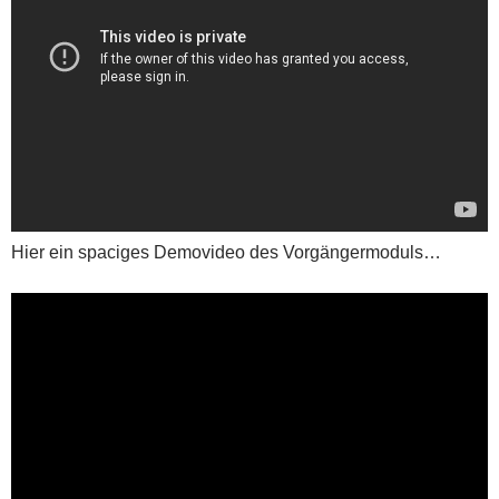
Hier ein spaciges Demovideo des Vorgängermoduls…