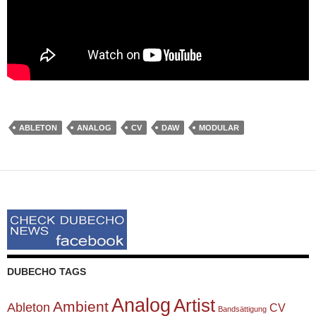
ABLETON
ANALOG
CV
DAW
MODULAR
DUBECHO TAGS
Analog
Artist
Ambient
Ableton
CV
Bandsättigung