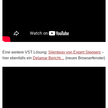
Eine weitere VST Lösung:
Silentway von Expert Sleepers
–
hier ebenfalls ein
Delamar Bericht…
(neues Browserfenster)