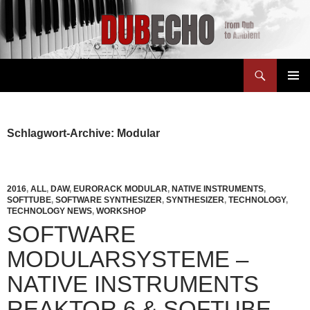
Suchen
Dubecho
ZUM
PRIMÄR
INHALT
MENÜ
SPRINGEN
Schlagwort-Archive: Modular
2016
,
ALL
,
DAW
,
EURORACK MODULAR
,
NATIVE INSTRUMENTS
,
SOFTTUBE
,
SOFTWARE SYNTHESIZER
,
SYNTHESIZER
,
TECHNOLOGY
,
TECHNOLOGY NEWS
,
WORKSHOP
SOFTWARE
MODULARSYSTEME –
NATIVE INSTRUMENTS
REAKTOR 6 & SOFTUBE