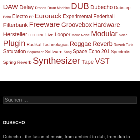
DUB
DAW
Delay
Dubecho
Dubstep
Drones
Drum Machine
Eurorack
Electro
Experimental
Federhall
Echo
EP
Freeware
Groovebox
Hardware
Filterbank
Modular
Hersteller
Looper
Live
LFO-ONE
Make Noise
Noise
Plugin
Reggae
Reverb
Radikal Technologies
Reverb Tank
Saturation
Space Echo 201
Software
Spectralis
Sequenzer
Song
Synthesizer
VST
Tape
Spring Reverb
Suchen
nach:
DUBECHO
Dubecho - the fusion of music, from ambient to dub, from dub to